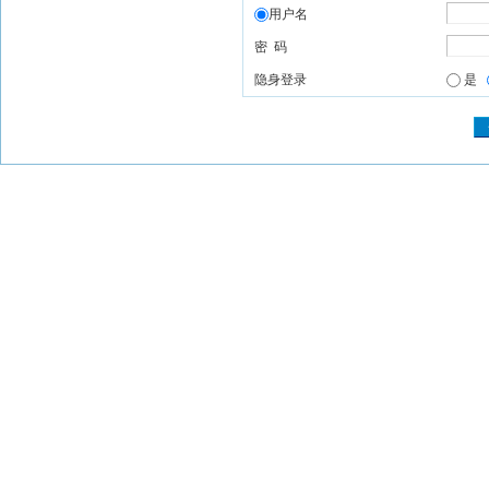
用户名
密 码
隐身登录
是