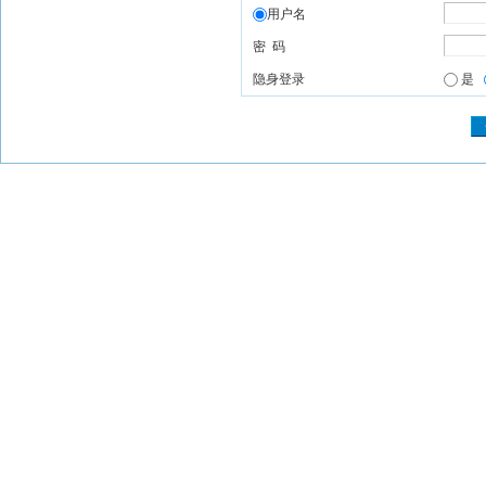
用户名
密 码
隐身登录
是