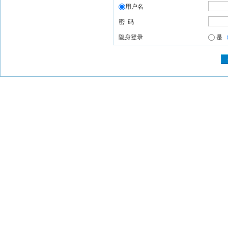
用户名
密 码
隐身登录
是