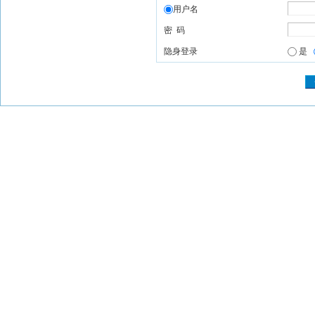
用户名
密 码
隐身登录
是