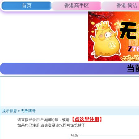
首页
香港高手区
香港:简洁
当
提示信息 »
无敌猪哥
【
点这里注册
】
请直接登录用户访问论坛，或请
如果您已注册,请先登录论坛即可游览帖子
登录