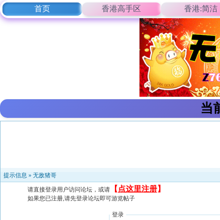
首页
香港高手区
香港:简洁
当
提示信息 »
无敌猪哥
【
点这里注册
】
请直接登录用户访问论坛，或请
如果您已注册,请先登录论坛即可游览帖子
登录