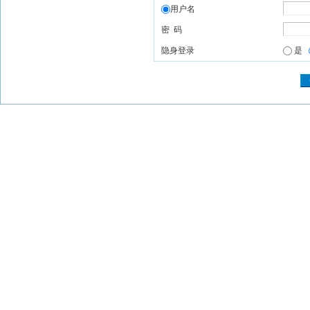
用户名
密 码
隐身登录
是