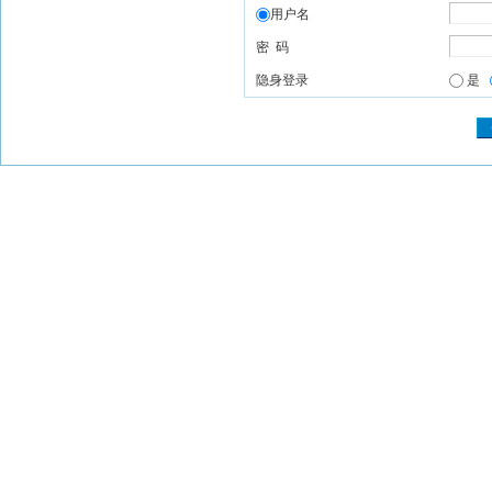
用户名
密 码
隐身登录
是