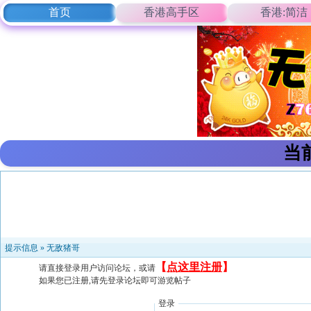
首页
香港高手区
香港:简洁
当
提示信息 »
无敌猪哥
【
点这里注册
】
请直接登录用户访问论坛，或请
如果您已注册,请先登录论坛即可游览帖子
登录