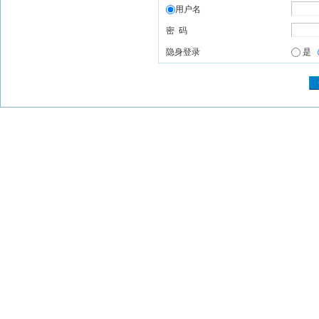
用户名
密 码
隐身登录
是