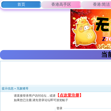
首页
香港高手区
香港:简洁
当
提示信息 »
无敌猪哥
【
点这里注册
】
请直接登录用户访问论坛，或请
如果您已注册,请先登录论坛即可游览帖子
登录