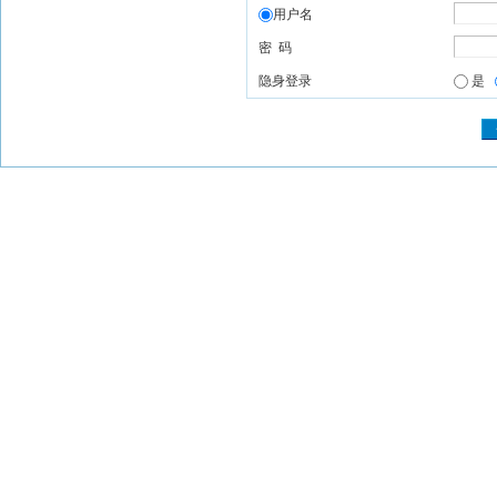
用户名
密 码
隐身登录
是