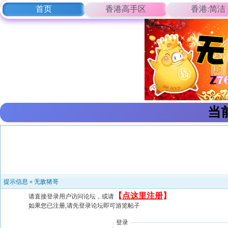
首页
香港高手区
香港:简洁
当
提示信息 »
无敌猪哥
【
点这里注册
】
请直接登录用户访问论坛，或请
如果您已注册,请先登录论坛即可游览帖子
登录