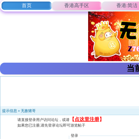
首页
香港高手区
香港:简洁
当
提示信息 »
无敌猪哥
【
点这里注册
】
请直接登录用户访问论坛，或请
如果您已注册,请先登录论坛即可游览帖子
登录