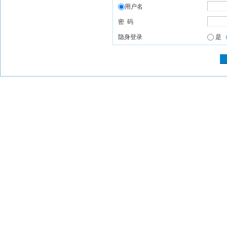
用户名
密 码
隐身登录
是