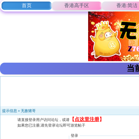
首页
香港高手区
香港:简洁
当
提示信息 »
无敌猪哥
【
点这里注册
】
请直接登录用户访问论坛，或请
如果您已注册,请先登录论坛即可游览帖子
登录