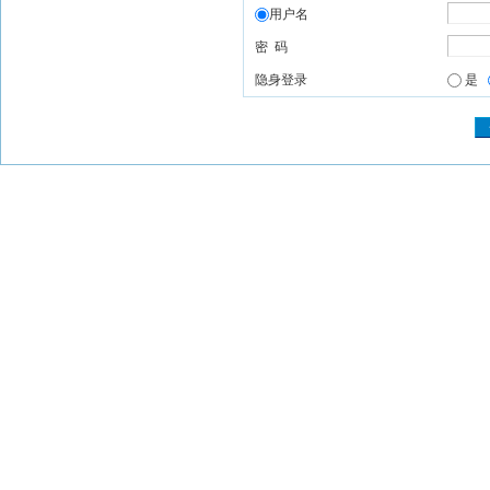
用户名
密 码
隐身登录
是