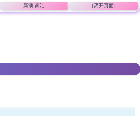
新澳:简洁
[离开页面]