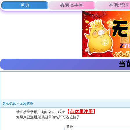
首页
香港高手区
香港:简洁
当
提示信息 »
无敌猪哥
【
点这里注册
】
请直接登录用户访问论坛，或请
如果您已注册,请先登录论坛即可游览帖子
登录