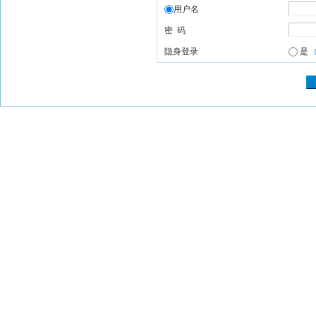
用户名
密 码
隐身登录
是