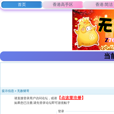
首页
香港高手区
香港:简洁
当
提示信息 »
无敌猪哥
【
点这里注册
】
请直接登录用户访问论坛，或请
如果您已注册,请先登录论坛即可游览帖子
登录