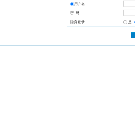
用户名
密 码
隐身登录
是