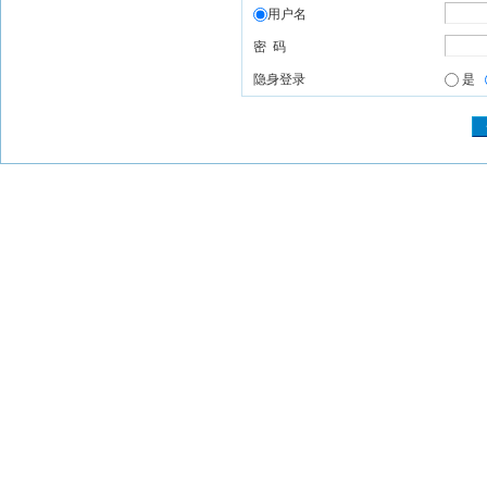
用户名
密 码
隐身登录
是