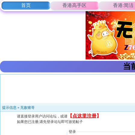
首页
香港高手区
香港:简洁
当
提示信息 »
无敌猪哥
【
点这里注册
】
请直接登录用户访问论坛，或请
如果您已注册,请先登录论坛即可游览帖子
登录