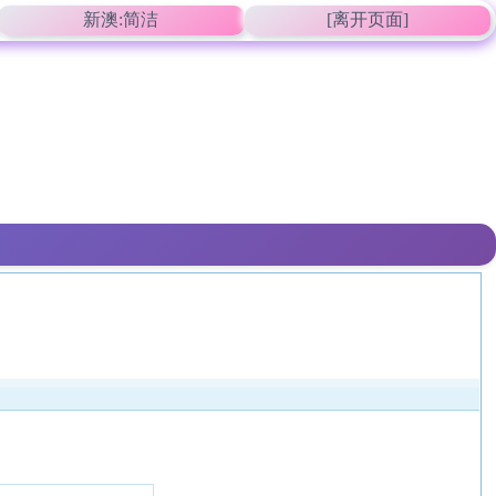
新澳:简洁
[离开页面]