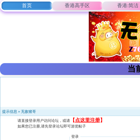
首页
香港高手区
香港:简洁
当
提示信息 »
无敌猪哥
【
点这里注册
】
请直接登录用户访问论坛，或请
如果您已注册,请先登录论坛即可游览帖子
登录