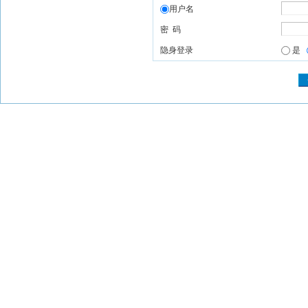
用户名
密 码
隐身登录
是