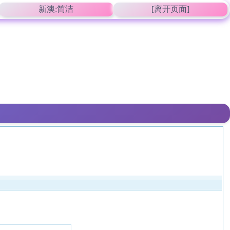
新澳:简洁
[离开页面]